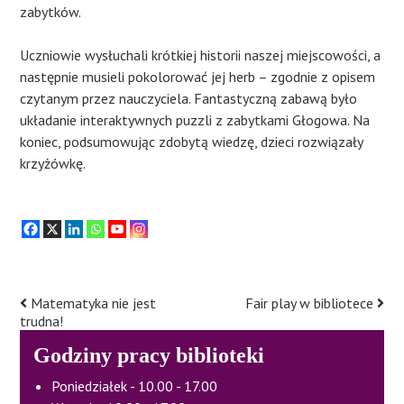
zabytków.
Uczniowie wysłuchali krótkiej historii naszej miejscowości, a
następnie musieli pokolorować jej herb – zgodnie z opisem
czytanym przez nauczyciela. Fantastyczną zabawą było
układanie interaktywnych puzzli z zabytkami Głogowa. Na
koniec, podsumowując zdobytą wiedzę, dzieci rozwiązały
krzyżówkę.
Matematyka nie jest
Fair play w bibliotece
Post
trudna!
navigation
Godziny pracy biblioteki
Poniedziałek - 10.00 - 17.00