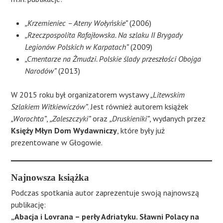
„Krzemieniec – Ateny Wołyńskie”
(2006)
„Rzeczpospolita Rafajłowska. Na szlaku II Brygady
Legionów Polskich w Karpatach”
(2009)
„Cmentarze na Żmudzi. Polskie ślady przeszłości Obojga
Narodów”
(2013)
W 2015 roku był organizatorem wystawy
„Litewskim
Szlakiem Witkiewiczów”
. Jest również autorem książek
„Worochta”
,
„Zaleszczyki”
oraz
„Druskieniki”
, wydanych przez
Księży Młyn Dom Wydawniczy
, które były już
prezentowane w Głogowie.
Najnowsza książka
Podczas spotkania autor zaprezentuje swoją najnowszą
publikację:
„Abacja i Lovrana – perły Adriatyku. Sławni Polacy na