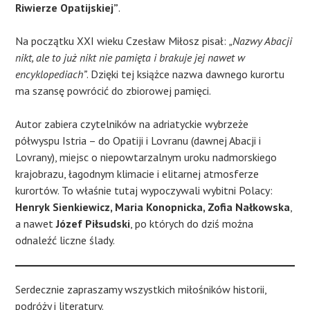
Riwierze Opatijskiej”
.
Na początku XXI wieku Czesław Miłosz pisał:
„Nazwy Abacji
nikt, ale to już nikt nie pamięta i brakuje jej nawet w
encyklopediach”
. Dzięki tej książce nazwa dawnego kurortu
ma szansę powrócić do zbiorowej pamięci.
Autor zabiera czytelników na adriatyckie wybrzeże
półwyspu Istria – do Opatiji i Lovranu (dawnej Abacji i
Lovrany), miejsc o niepowtarzalnym uroku nadmorskiego
krajobrazu, łagodnym klimacie i elitarnej atmosferze
kurortów. To właśnie tutaj wypoczywali wybitni Polacy:
Henryk Sienkiewicz, Maria Konopnicka, Zofia Nałkowska
,
a nawet
Józef Piłsudski
, po których do dziś można
odnaleźć liczne ślady.
Serdecznie zapraszamy wszystkich miłośników historii,
podróży i literatury.