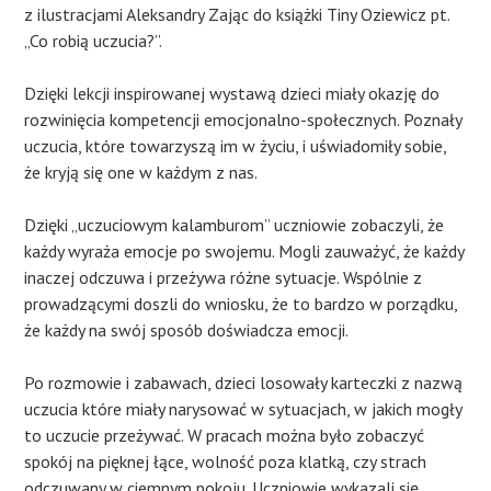
z ilustracjami Aleksandry Zając do książki Tiny Oziewicz pt.
„Co robią uczucia?”.
Dzięki lekcji inspirowanej wystawą dzieci miały okazję do
rozwinięcia kompetencji emocjonalno-społecznych. Poznały
uczucia, które towarzyszą im w życiu, i uświadomiły sobie,
że kryją się one w każdym z nas.
Dzięki „uczuciowym kalamburom” uczniowie zobaczyli, że
każdy wyraża emocje po swojemu. Mogli zauważyć, że każdy
inaczej odczuwa i przeżywa różne sytuacje. Wspólnie z
prowadzącymi doszli do wniosku, że to bardzo w porządku,
że każdy na swój sposób doświadcza emocji.
Po rozmowie i zabawach, dzieci losowały karteczki z nazwą
uczucia które miały narysować w sytuacjach, w jakich mogły
to uczucie przeżywać. W pracach można było zobaczyć
spokój na pięknej łące, wolność poza klatką, czy strach
odczuwany w ciemnym pokoju. Uczniowie wykazali się