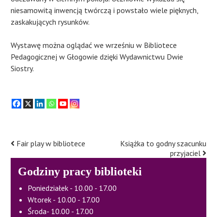
niesamowitą inwencją twórczą i powstało wiele pięknych,
zaskakujących rysunków.
Wystawę można oglądać we wrześniu w Bibliotece
Pedagogicznej w Głogowie dzięki Wydawnictwu Dwie
Siostry.
Fair play w bibliotece
Książka to godny szacunku
Post
przyjaciel
navigation
Godziny pracy biblioteki
Poniedziałek - 10.00 - 17.00
Wtorek - 10.00 - 17.00
Środa- 10.00 - 17.00