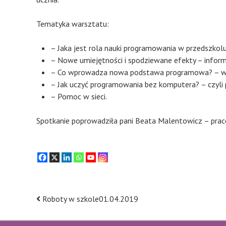
​Tematyka warsztatu:
– Jaka jest rola nauki programowania w przedszkolu
– Nowe umiejętności i spodziewane efekty – inform
– Co wprowadza nowa podstawa programowa?​ – wyzw
– Jak uczyć programowania bez komputera?​ – czyli 
– Pomoc w sieci.
Spotkanie poprowadziła pani Beata Malentowicz – praco
Roboty w szkole01.04.2019
Post
navigation